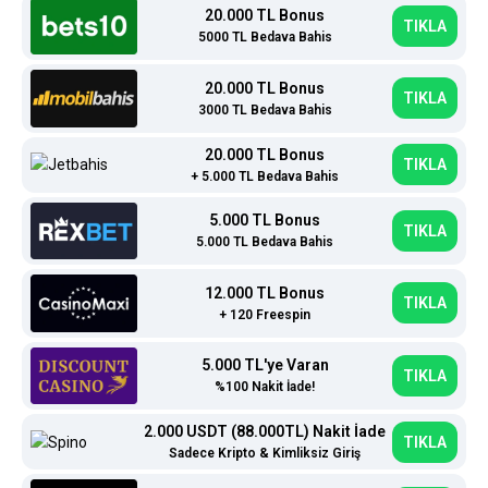
20.000 TL Bonus
TIKLA
5000 TL Bedava Bahis
20.000 TL Bonus
TIKLA
3000 TL Bedava Bahis
20.000 TL Bonus
TIKLA
+ 5.000 TL Bedava Bahis
5.000 TL Bonus
TIKLA
5.000 TL Bedava Bahis
12.000 TL Bonus
TIKLA
+ 120 Freespin
5.000 TL'ye Varan
TIKLA
%100 Nakit İade!
2.000 USDT (88.000TL) Nakit İade
TIKLA
Sadece Kripto & Kimliksiz Giriş