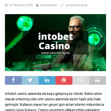
20 Temmuz 2022
intubetsever
yorumlar kapalı
İntobet casino alanında da baya gelişmiş bir sitedir. Bahis sitesi
olarak ünlenmiş olan site casino alanında da bir hayli ünlü hale
gelmiştir. Kullanıcı sayısı her geçen gün artan sitenin milyonlarca
casino üyesi bulunur. Casino severlerin dikkat ettiği noktaların