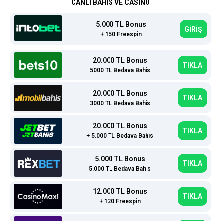
CANLI BAHIS VE CASINO
5.000 TL Bonus
GİRİŞ
+ 150 Freespin
20.000 TL Bonus
TIKLA
5000 TL Bedava Bahis
20.000 TL Bonus
TIKLA
3000 TL Bedava Bahis
20.000 TL Bonus
TIKLA
+ 5.000 TL Bedava Bahis
5.000 TL Bonus
TIKLA
5.000 TL Bedava Bahis
12.000 TL Bonus
TIKLA
+ 120 Freespin