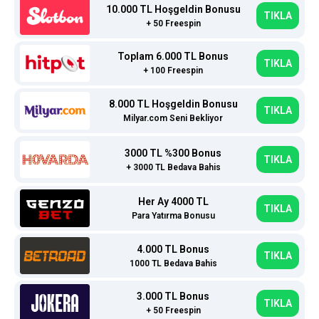
10.000 TL Hoşgeldin Bonusu
TIKLA
+ 50 Freespin
Toplam 6.000 TL Bonus
TIKLA
+ 100 Freespin
8.000 TL Hoşgeldin Bonusu
TIKLA
Milyar.com Seni Bekliyor
3000 TL %300 Bonus
TIKLA
+ 3000 TL Bedava Bahis
Her Ay 4000 TL
TIKLA
Para Yatırma Bonusu
4.000 TL Bonus
TIKLA
1000 TL Bedava Bahis
3.000 TL Bonus
TIKLA
+ 50 Freespin