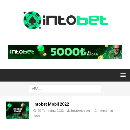
intobet Mobil 2022
20 Temmuz 2022
intubetsever
yorumlar
kapalı