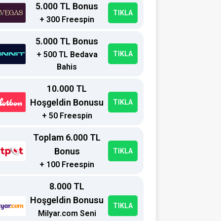
5.000 TL Bonus
TIKLA
+ 300 Freespin
5.000 TL Bonus
+ 500 TL Bedava
TIKLA
Bahis
10.000 TL
Hoşgeldin Bonusu
TIKLA
+ 50 Freespin
Toplam 6.000 TL
Bonus
TIKLA
+ 100 Freespin
8.000 TL
Hoşgeldin Bonusu
TIKLA
Milyar.com Seni