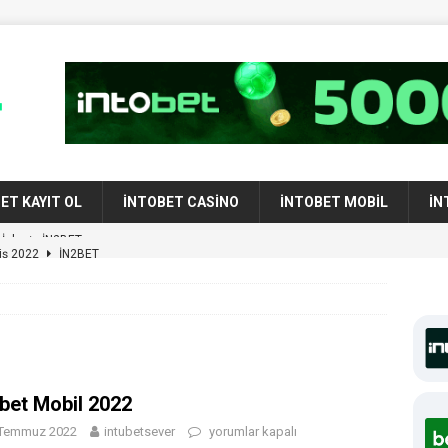
ET KAYIT OL
INTOBET CASINO
INTOBET MOBIL
IN
riş 2022
IN2BET
yıt Ol 2022
IN2BET
asino 2022
INTOBET
obil 2022
IN2BET
 İzle
IN2BET
obet Mobil 2022
 Temmuz 2022
intubetsever
yorumlar kapalı