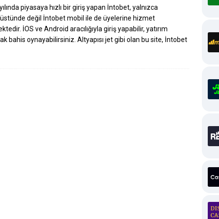
ılında piyasaya hızlı bir giriş yapan İntobet, yalnızca
stünde değil İntobet mobil ile de üyelerine hizmet
tedir. İOS ve Android aracılığıyla giriş yapabilir, yatırım
k bahis oynayabilirsiniz. Altyapısı jet gibi olan bu site, İntobet