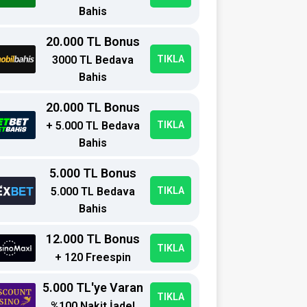
Bahis
20.000 TL Bonus
3000 TL Bedava
TIKLA
Bahis
20.000 TL Bonus
+ 5.000 TL Bedava
TIKLA
Bahis
5.000 TL Bonus
5.000 TL Bedava
TIKLA
Bahis
12.000 TL Bonus
TIKLA
+ 120 Freespin
5.000 TL'ye Varan
TIKLA
%100 Nakit İade!